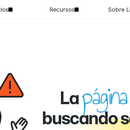
cios
Recursos
Sobre L
página
La 
buscando s