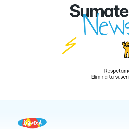
Sumate 
News
Respetamo
Elimina tu susc