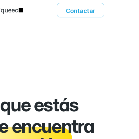
iqueed
Contactar
 que estás
e encuentra 