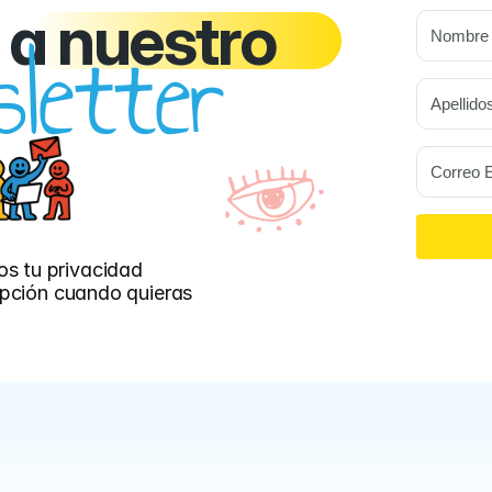
a nuestro
letter
s tu privacidad
ripción cuando quieras