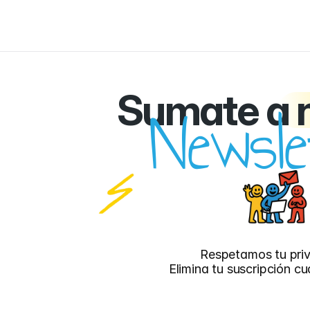
Sumate a 
Newsle
Respetamos tu pri
Elimina tu suscripción c